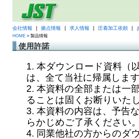
会社情報
|
拠点情報
|
求人情報
|
圧着加工依頼
|
HOME
> 製品情報
使用許諾
1. 本ダウンロード資料
は、全て当社に帰属しま
2. 本資料の全部または
ることは固くお断りいた
3. 本資料の内容は、予
らかじめご了承ください
4. 同業他社の方からの