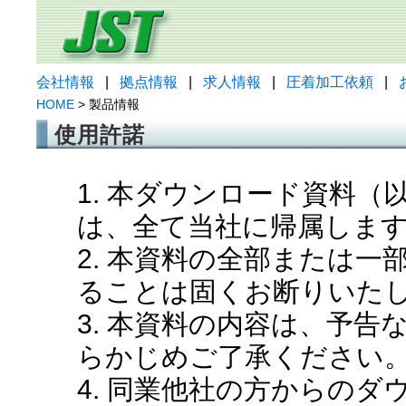
会社情報
|
拠点情報
|
求人情報
|
圧着加工依頼
|
HOME
> 製品情報
使用許諾
1. 本ダウンロード資料
は、全て当社に帰属しま
2. 本資料の全部または
ることは固くお断りいた
3. 本資料の内容は、予
らかじめご了承ください
4. 同業他社の方からの