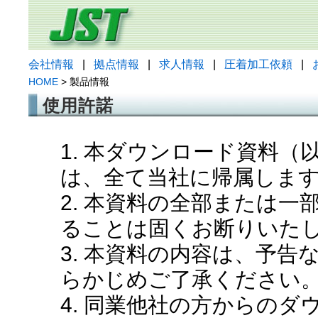
会社情報
|
拠点情報
|
求人情報
|
圧着加工依頼
|
HOME
> 製品情報
使用許諾
1. 本ダウンロード資料
は、全て当社に帰属しま
2. 本資料の全部または
ることは固くお断りいた
3. 本資料の内容は、予
らかじめご了承ください
4. 同業他社の方からの