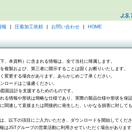
情報
|
圧着加工依頼
|
お問い合わせ
|
HOME
（以下、本資料）に含まれる情報は、全て当社に帰属します。
一部を複製および、第三者に開示することは固くお断りいたします。
告なく変更する場合があります。あらかじめご了承ください。
ウンロードはご遠慮ください。
様の図面設計を支援するためのものです。
れる情報や形状は簡略な仕様であり、実際の製品仕様や形状を保証
に関連して直接または間接的に発生した、いかなる損害に対しても
は、以下の項目にご入力いただき、ダウンロードを開始してくだ
報はJSTグループの営業活動に利用させていただく場合があります