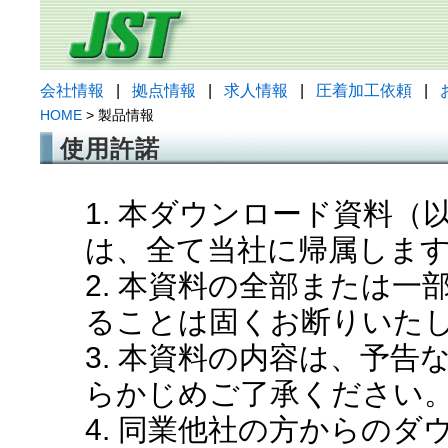
会社情報
|
拠点情報
|
求人情報
|
圧着加工依頼
|
HOME
> 製品情報
使用許諾
1. 本ダウンロード資料
は、全て当社に帰属しま
2. 本資料の全部または
ることは固くお断りいた
3. 本資料の内容は、予
らかじめご了承ください
4. 同業他社の方からの