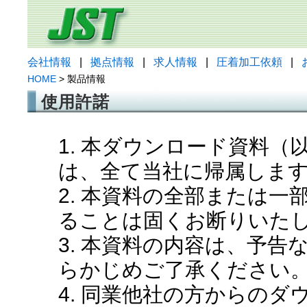
会社情報
|
拠点情報
|
求人情報
|
圧着加工依頼
|
HOME
> 製品情報
使用許諾
1. 本ダウンロード資料
は、全て当社に帰属しま
2. 本資料の全部または
ることは固くお断りいた
3. 本資料の内容は、予
らかじめご了承ください
4. 同業他社の方からの