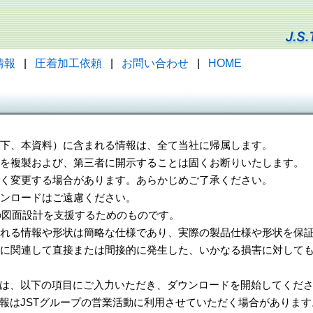
情報
|
圧着加工依頼
|
お問い合わせ
|
HOME
（以下、本資料）に含まれる情報は、全て当社に帰属します。
一部を複製および、第三者に開示することは固くお断りいたします。
告なく変更する場合があります。あらかじめご了承ください。
ウンロードはご遠慮ください。
様の図面設計を支援するためのものです。
れる情報や形状は簡略な仕様であり、実際の製品仕様や形状を保証
に関連して直接または間接的に発生した、いかなる損害に対しても
は、以下の項目にご入力いただき、ダウンロードを開始してくだ
報はJSTグループの営業活動に利用させていただく場合があります