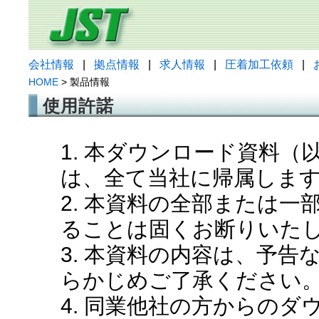
会社情報
|
拠点情報
|
求人情報
|
圧着加工依頼
|
HOME
> 製品情報
使用許諾
1. 本ダウンロード資料
は、全て当社に帰属しま
2. 本資料の全部または
ることは固くお断りいた
3. 本資料の内容は、予
らかじめご了承ください
4. 同業他社の方からの