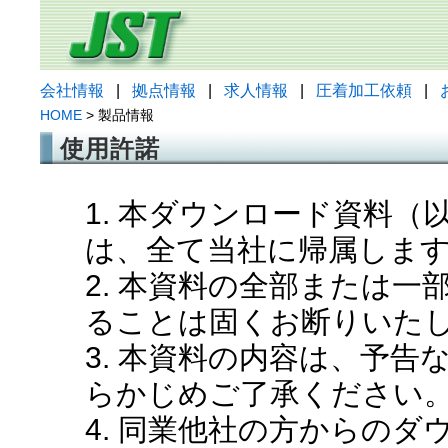
会社情報
|
拠点情報
|
求人情報
|
圧着加工依頼
|
HOME
> 製品情報
使用許諾
1. 本ダウンロード資料
は、全て当社に帰属しま
2. 本資料の全部または
ることは固くお断りいた
3. 本資料の内容は、予
らかじめご了承ください
4. 同業他社の方からの