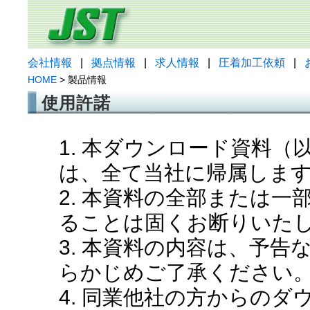
会社情報
|
拠点情報
|
求人情報
|
圧着加工依頼
|
HOME
> 製品情報
使用許諾
1. 本ダウンロード資料
は、全て当社に帰属しま
2. 本資料の全部または
ることは固くお断りいた
3. 本資料の内容は、予
らかじめご了承ください
4. 同業他社の方からの