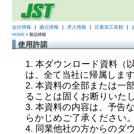
会社情報
|
拠点情報
|
求人情報
|
圧着加工依頼
|
HOME
> 製品情報
使用許諾
1. 本ダウンロード資料
は、全て当社に帰属しま
2. 本資料の全部または
ることは固くお断りいた
3. 本資料の内容は、予
らかじめご了承ください
4. 同業他社の方からの