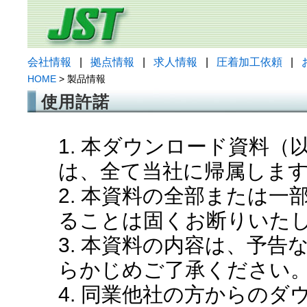
会社情報
|
拠点情報
|
求人情報
|
圧着加工依頼
|
HOME
> 製品情報
使用許諾
1. 本ダウンロード資料
は、全て当社に帰属しま
2. 本資料の全部または
ることは固くお断りいた
3. 本資料の内容は、予
らかじめご了承ください
4. 同業他社の方からの