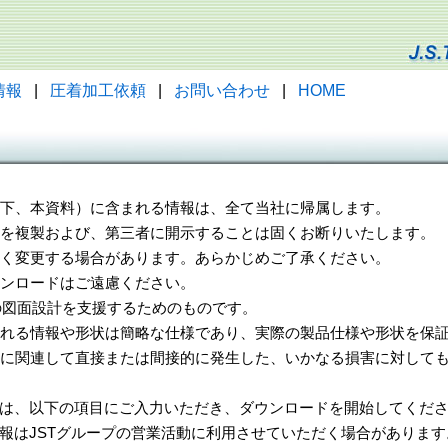
情報
|
圧着加工依頼
|
お問い合わせ
|
HOME
（以下、本資料）に含まれる情報は、全て当社に帰属します。
一部を複製および、第三者に開示することは固くお断りいたします。
告なく変更する場合があります。あらかじめご了承ください。
ウンロードはご遠慮ください。
様の図面設計を支援するためのものです。
れる情報や形状は簡略な仕様であり、実際の製品仕様や形状を保証
に関連して直接または間接的に発生した、いかなる損害に対しても
は、以下の項目にご入力いただき、ダウンロードを開始してくだ
報はJSTグループの営業活動に利用させていただく場合があります