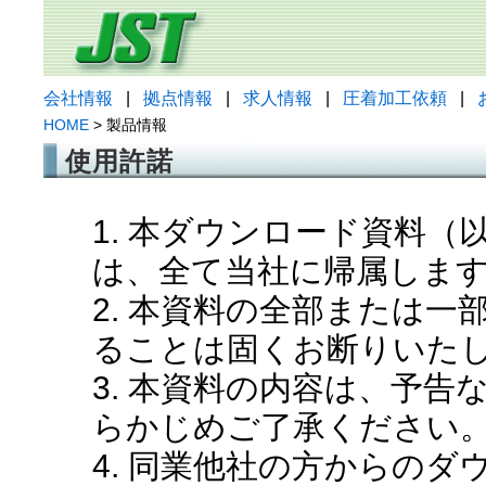
会社情報
|
拠点情報
|
求人情報
|
圧着加工依頼
|
HOME
> 製品情報
使用許諾
1. 本ダウンロード資料
は、全て当社に帰属しま
2. 本資料の全部または
ることは固くお断りいた
3. 本資料の内容は、予
らかじめご了承ください
4. 同業他社の方からの