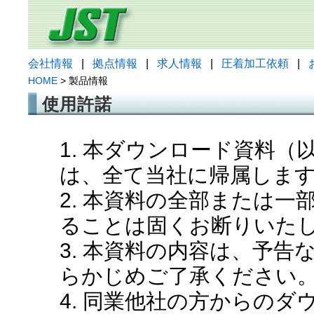
会社情報
|
拠点情報
|
求人情報
|
圧着加工依頼
|
HOME
> 製品情報
使用許諾
1. 本ダウンロード資料
は、全て当社に帰属しま
2. 本資料の全部または
ることは固くお断りいた
3. 本資料の内容は、予
らかじめご了承ください
4. 同業他社の方からの