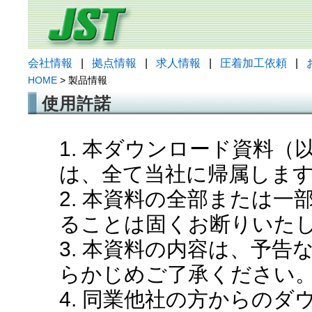
会社情報
|
拠点情報
|
求人情報
|
圧着加工依頼
|
HOME
> 製品情報
使用許諾
1. 本ダウンロード資料
は、全て当社に帰属しま
2. 本資料の全部または
ることは固くお断りいた
3. 本資料の内容は、予
らかじめご了承ください
4. 同業他社の方からの