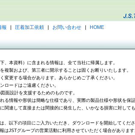
情報
|
圧着加工依頼
|
お問い合わせ
|
HOME
（以下、本資料）に含まれる情報は、全て当社に帰属します。
一部を複製および、第三者に開示することは固くお断りいたします。
告なく変更する場合があります。あらかじめご了承ください。
ウンロードはご遠慮ください。
様の図面設計を支援するためのものです。
れる情報や形状は簡略な仕様であり、実際の製品仕様や形状を保証
に関連して直接または間接的に発生した、いかなる損害に対しても
は、以下の項目にご入力いただき、ダウンロードを開始してくだ
報はJSTグループの営業活動に利用させていただく場合があります