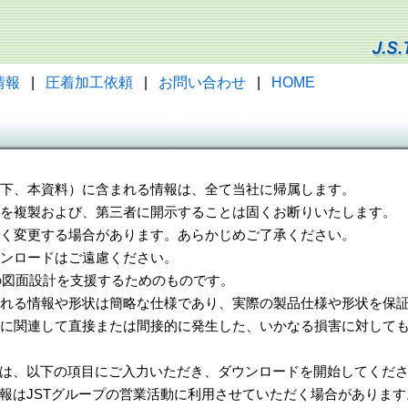
情報
|
圧着加工依頼
|
お問い合わせ
|
HOME
（以下、本資料）に含まれる情報は、全て当社に帰属します。
一部を複製および、第三者に開示することは固くお断りいたします。
告なく変更する場合があります。あらかじめご了承ください。
ウンロードはご遠慮ください。
様の図面設計を支援するためのものです。
れる情報や形状は簡略な仕様であり、実際の製品仕様や形状を保証
に関連して直接または間接的に発生した、いかなる損害に対しても
は、以下の項目にご入力いただき、ダウンロードを開始してくだ
報はJSTグループの営業活動に利用させていただく場合があります