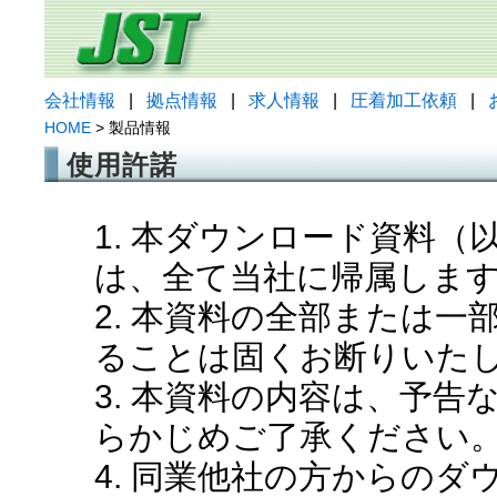
会社情報
|
拠点情報
|
求人情報
|
圧着加工依頼
|
HOME
> 製品情報
使用許諾
1. 本ダウンロード資料
は、全て当社に帰属しま
2. 本資料の全部または
ることは固くお断りいた
3. 本資料の内容は、予
らかじめご了承ください
4. 同業他社の方からの