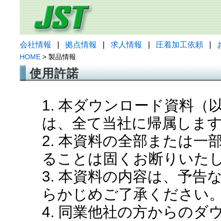
会社情報
|
拠点情報
|
求人情報
|
圧着加工依頼
|
HOME
> 製品情報
使用許諾
1. 本ダウンロード資料
は、全て当社に帰属しま
2. 本資料の全部または
ることは固くお断りいた
3. 本資料の内容は、予
らかじめご了承ください
4. 同業他社の方からの