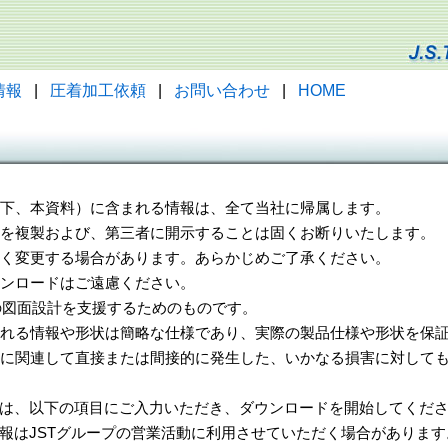
情報
|
圧着加工依頼
|
お問い合わせ
|
HOME
（以下、本資料）に含まれる情報は、全て当社に帰属します。
一部を複製および、第三者に開示することは固くお断りいたします。
告なく変更する場合があります。あらかじめご了承ください。
ウンロードはご遠慮ください。
様の図面設計を支援するためのものです。
れる情報や形状は簡略な仕様であり、実際の製品仕様や形状を保証
に関連して直接または間接的に発生した、いかなる損害に対しても
は、以下の項目にご入力いただき、ダウンロードを開始してくだ
報はJSTグループの営業活動に利用させていただく場合があります