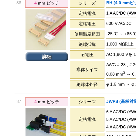
86
BH (4.0 mmピ
4
mm ピッチ
シリーズ
1 A AC/DC (
定格電流
600 V AC/DC
定格電圧
-25 ℃ ～ +85 
使用温度範囲
1,000 MΩ以上
絶縁抵抗
AC 1,800 
耐電圧
詳細
AWG # 28 , # 26
導体サイズ
2
0.08 mm
～ 0.
φ 1.6 mm ～ φ
絶縁体外径
87
JWPS (基板対
4
mm ピッチ
シリーズ
6 A AC/DC (
定格電流
5 A AC/DC (
4 A AC/DC (