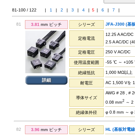
81-100 / 122
|
1
|
2
|
3
|
4
|
5
|
6
|
7
|
81
JFA-J300 (
3.81
mm ピッチ
シリーズ
12.25 A AC/D
定格電流
2.5 A AC/DC 
250 V AC/DC
定格電圧
-55 ℃ ～ +105
使用温度範囲
1,000 MΩ以上
絶縁抵抗
詳細
AC 1,500 
耐電圧
AWG # 28 , # 26 
導体サイズ
2
0.08 mm
～ 2
φ 0.8 mm ～ φ
絶縁体外径
82
HL (基板対電線
3.96
mm ピッチ
シリーズ