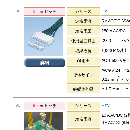
90
DV
5
mm ピッチ
シリーズ
5 A AC/DC (
定格電流
250 V AC/DC
定格電圧
-25 ℃ ～ +85 
使用温度範囲
1,000 MΩ以上
絶縁抵抗
AC 1,500 
耐電圧
詳細
AWG # 24 , # 2
導体サイズ
2
0.22 mm
～ 0.
φ 1.5 mm ～ φ
絶縁体外径
91
HYV
5
mm ピッチ
シリーズ
10 A AC/DC 
定格電流
3 A AC/DC (