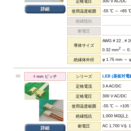
300 V AC/DC
定格電圧
詳細
-55 ℃ ～ +85 
使用温度範囲
絶縁抵抗
耐電圧
AWG # 22 , # 2
導体サイズ
2
0.32 mm
～ 0.
φ 1.75 mm ～ 
絶縁体外径
88
LEB (基板対電
4
mm ピッチ
シリーズ
3 A AC/DC
定格電流
300 V AC/DC
定格電圧
-55 ℃ ～ +105
使用温度範囲
1,000 MΩ以上
絶縁抵抗
AC 1,700 
耐電圧
詳細