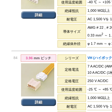
-40 ℃ ～ +105
使用温度範囲
1,000 MΩ以上
絶縁抵抗
詳細
AC 1,500 
耐電圧
AWG # 22 , # 20
導体サイズ
2
0.33 mm
～ 1.
φ 1.7 mm ～ φ
絶縁体外径
84
VH (ハイボッ
3.96
mm ピッチ
シリーズ
7 A AC/DC (
定格電流
10 A AC/DC 
250 V AC/DC
定格電圧
-25 ℃ ～ +85 
使用温度範囲
1,000 MΩ以上
絶縁抵抗
詳細
AC 1,500 
耐電圧