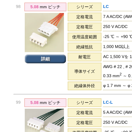
98
LC
5.08
mm ピッチ
シリーズ
7 A AC/DC (
定格電流
250 V AC/DC
定格電圧
-25 ℃ ～ +90 
使用温度範囲
1,000 MΩ以上
絶縁抵抗
AC 1,500 
耐電圧
詳細
AWG # 22 , # 2
導体サイズ
2
0.33 mm
～ 0.
φ 1.7 mm ～ φ
絶縁体外径
99
LC-L
5.08
mm ピッチ
シリーズ
5 A AC/DC (
定格電流
250 V AC/DC
定格電圧