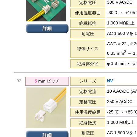
300 V AC/DC
定格電圧
-30 ℃ ～ +105
使用温度範囲
1,000 MΩ以上
絶縁抵抗
詳細
AC 1,500 
耐電圧
AWG # 22 , # 20
導体サイズ
2
0.33 mm
～ 1.
φ 1.8 mm ～ φ
絶縁体外径
92
NV
5
mm ピッチ
シリーズ
10 A AC/DC 
定格電流
250 V AC/DC
定格電圧
-25 ℃ ～ +85 
使用温度範囲
1,000 MΩ以上
絶縁抵抗
AC 1,500 
耐電圧
詳細