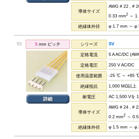
AWG # 22 , # 20
導体サイズ
2
0.33 mm
～ 1.
φ 1.7 mm ～ φ
絶縁体外径
93
SV
5
mm ピッチ
シリーズ
5 A AC/DC (
定格電流
250 V AC/DC
定格電圧
-25 ℃ ～ +85 
使用温度範囲
1,000 MΩ以上
絶縁抵抗
AC 1,500 
耐電圧
詳細
AWG # 24 , # 2
導体サイズ
2
0.2 mm
～ 0.
φ 1.5 mm ～ φ
絶縁体外径