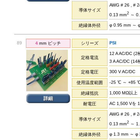
AWG # 26 , # 2
導体サイズ
2
0.13 mm
～ 0.
φ 0.95 mm ～ 
絶縁体外径
89
PSI
4
mm ピッチ
シリーズ
12 A AC/DC 
定格電流
3 A AC/DC (
300 V AC/DC
定格電圧
-25 ℃ ～ +85 
使用温度範囲
1,000 MΩ以上
絶縁抵抗
詳細
AC 1,500 
耐電圧
AWG # 26 , # 24
導体サイズ
2
0.13 mm
～ 1.
φ 1.3 mm ～ φ
絶縁体外径