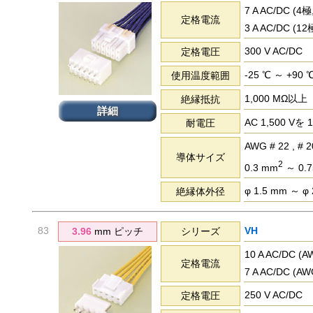
7 A AC/DC (
定格電流
3 A AC/DC (
300 V AC/DC
定格電圧
-25 ℃ ～ +90 
使用温度範囲
1,000 MΩ以上
絶縁抵抗
詳細
AC 1,500 
耐電圧
AWG # 22 , # 2
導体サイズ
2
0.3 mm
～ 0.
φ 1.5 mm ～ φ
絶縁体外径
83
VH
3.96
mm ピッチ
シリーズ
10 A AC/D
定格電流
7 A AC/D
250 V AC/DC
定格電圧