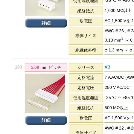
-25 ℃ ～ +90 
使用温度範囲
1,000 MΩ以上
絶縁抵抗
AC 1,500 
耐電圧
詳細
AWG # 26 , # 24
導体サイズ
2
0.13 mm
～ 0.
φ 1.3 mm ～ φ
絶縁体外径
100
VB
5.08
mm ピッチ
シリーズ
7 A AC/DC (
定格電流
250 V AC/DC
定格電圧
-25 ℃ ～ +85 
使用温度範囲
500 MΩ以上
絶縁抵抗
AC 1,500 
耐電圧
詳細
AWG # 22 , # 2
導体サイズ