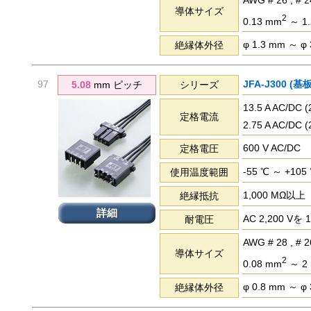
AWG # 26 , # 24
導体サイズ
2
0.13 mm
～ 1.
φ 1.3 mm ～ φ
絶縁体外径
97
JFA-J300 (
5.08
mm ピッチ
シリーズ
13.5 A AC/DC
定格電流
2.75 A AC/DC
600 V AC/DC
定格電圧
-55 ℃ ～ +105
使用温度範囲
1,000 MΩ以上
絶縁抵抗
詳細
AC 2,200 
耐電圧
AWG # 28 , # 26 
導体サイズ
2
0.08 mm
～ 2
φ 0.8 mm ～ φ
絶縁体外径