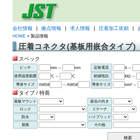
会社情報
|
拠点情報
|
求人情報
|
圧着加工依頼
|
HOME
> 製品情報
圧着コネクタ(基板用嵌合タイプ)
スペック
ピッチ
定格電流
mm ～
mm
A ～
使用温度範囲
絶縁抵抗
℃ ～
℃
MΩ ～
導体サイズ
導体サイズ
AWG#
～ AWG#
mm² ～
タイプ / 特長
基板マウント
嵌合の向き
ロック
リテーナ
防水
ハイブリッド
規格
その他
検索