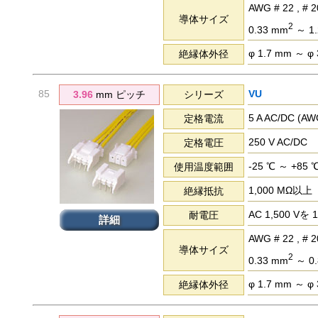
AWG # 22 , # 20
導体サイズ
2
0.33 mm
～ 1.
φ 1.7 mm ～ φ
絶縁体外径
85
VU
3.96
mm ピッチ
シリーズ
5 A AC/DC (
定格電流
250 V AC/DC
定格電圧
-25 ℃ ～ +85 
使用温度範囲
1,000 MΩ以上
絶縁抵抗
AC 1,500 
耐電圧
詳細
AWG # 22 , # 2
導体サイズ
2
0.33 mm
～ 0.
φ 1.7 mm ～ φ
絶縁体外径