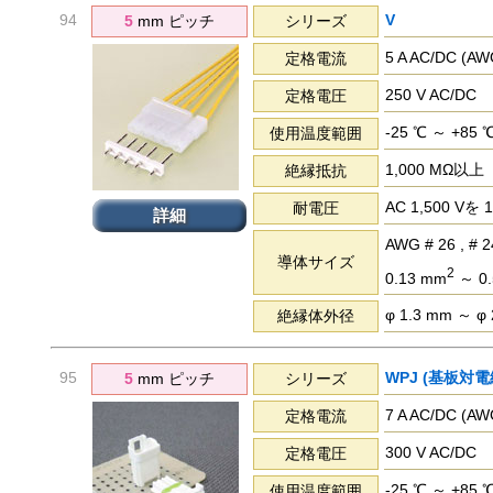
94
V
5
mm ピッチ
シリーズ
5 A AC/DC (
定格電流
250 V AC/DC
定格電圧
-25 ℃ ～ +85 
使用温度範囲
1,000 MΩ以上
絶縁抵抗
AC 1,500 
耐電圧
詳細
AWG # 26 , # 24
導体サイズ
2
0.13 mm
～ 0.
φ 1.3 mm ～ φ
絶縁体外径
95
WPJ (基板対電
5
mm ピッチ
シリーズ
7 A AC/DC (
定格電流
300 V AC/DC
定格電圧
-25 ℃ ～ +85 
使用温度範囲