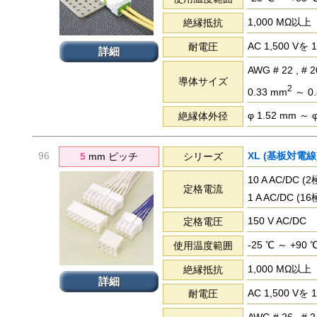
1,000 MΩ以上
絶縁抵抗
AC 1,500 
耐電圧
詳細
AWG # 22 , # 2
導体サイズ
2
0.33 mm
～ 0.
φ 1.52 mm ～ 
絶縁体外径
96
XL (基板対電線
5
mm ピッチ
シリーズ
10 A AC/DC 
定格電流
1 A AC/DC (
150 V AC/DC
定格電圧
-25 ℃ ～ +90 
使用温度範囲
1,000 MΩ以上
絶縁抵抗
詳細
AC 1,500 
耐電圧