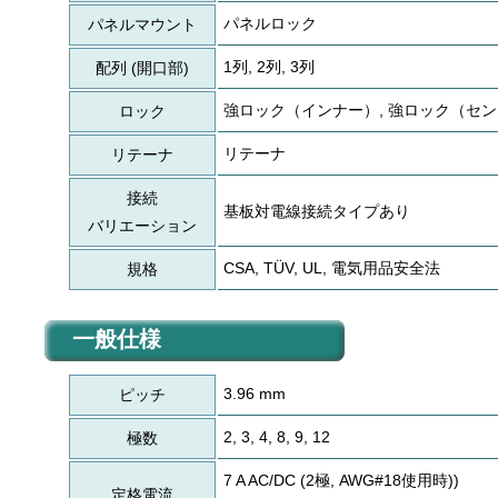
パネルロック
パネルマウント
1列, 2列, 3列
配列 (開口部)
強ロック（インナー）, 強ロック（セ
ロック
リテーナ
リテーナ
接続
基板対電線接続タイプあり
バリエーション
CSA, TÜV, UL, 電気用品安全法
規格
一般仕様
3.96 mm
ピッチ
2, 3, 4, 8, 9, 12
極数
7 A AC/DC (2極, AWG#18使用時))
定格電流