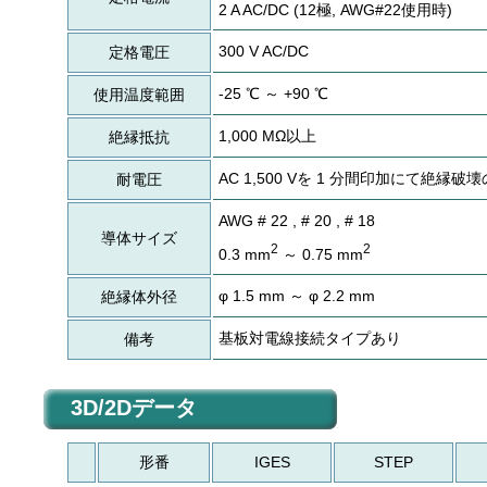
2 A AC/DC (12極, AWG#22使用時)
300 V AC/DC
定格電圧
-25 ℃ ～ +90 ℃
使用温度範囲
1,000 MΩ以上
絶縁抵抗
AC 1,500 Vを 1 分間印加にて絶縁
耐電圧
AWG # 22 , # 20 , # 18
導体サイズ
2
2
0.3 mm
～ 0.75 mm
φ 1.5 mm ～ φ 2.2 mm
絶縁体外径
基板対電線接続タイプあり
備考
3D/2Dデータ
形番
IGES
STEP