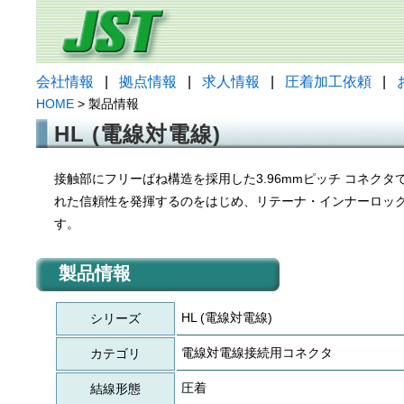
会社情報
|
拠点情報
|
求人情報
|
圧着加工依頼
|
HOME
> 製品情報
HL (電線対電線)
接触部にフリーばね構造を採用した3.96mmピッチ コネク
れた信頼性を発揮するのをはじめ、リテーナ・インナーロッ
す。
製品情報
HL (電線対電線)
シリーズ
電線対電線接続用コネクタ
カテゴリ
圧着
結線形態