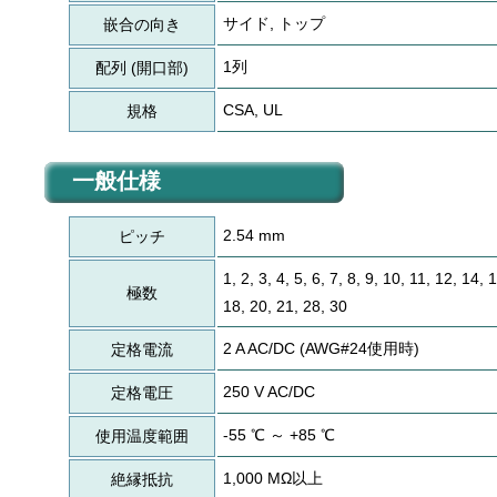
サイド, トップ
嵌合の向き
1列
配列 (開口部)
CSA, UL
規格
一般仕様
2.54 mm
ピッチ
1, 2, 3, 4, 5, 6, 7, 8, 9, 10, 11, 12, 14, 
極数
18, 20, 21, 28, 30
2 A AC/DC (AWG#24使用時)
定格電流
250 V AC/DC
定格電圧
-55 ℃ ～ +85 ℃
使用温度範囲
1,000 MΩ以上
絶縁抵抗