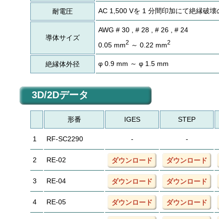
AC 1,500 Vを 1 分間印加にて絶縁
耐電圧
AWG # 30 , # 28 , # 26 , # 24
導体サイズ
2
2
0.05 mm
～ 0.22 mm
φ 0.9 mm ～ φ 1.5 mm
絶縁体外径
3D/2Dデータ
形番
IGES
STEP
1
RF-SC2290
-
-
2
RE-02
ダウンロード
ダウンロード
3
RE-04
ダウンロード
ダウンロード
4
RE-05
ダウンロード
ダウンロード