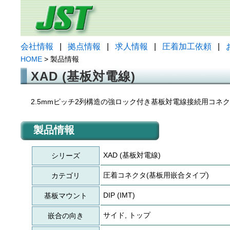
会社情報
|
拠点情報
|
求人情報
|
圧着加工依頼
|
HOME
> 製品情報
XAD (基板対電線)
2.5mmピッチ2列構造の強ロック付き基板対電線接続用コネ
製品情報
XAD (基板対電線)
シリーズ
圧着コネクタ(基板用嵌合タイプ)
カテゴリ
DIP (IMT)
基板マウント
サイド, トップ
嵌合の向き