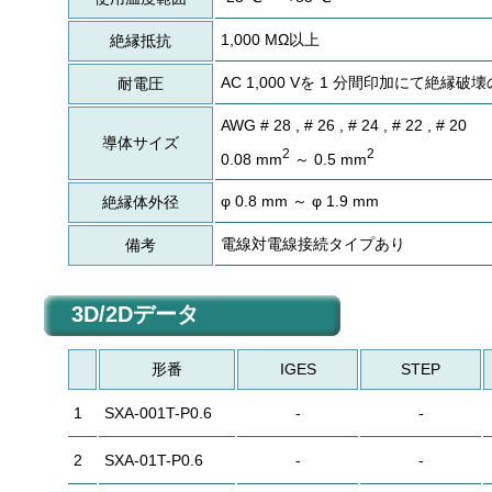
1,000 MΩ以上
絶縁抵抗
AC 1,000 Vを 1 分間印加にて絶縁
耐電圧
AWG # 28 , # 26 , # 24 , # 22 , # 20
導体サイズ
2
2
0.08 mm
～ 0.5 mm
φ 0.8 mm ～ φ 1.9 mm
絶縁体外径
電線対電線接続タイプあり
備考
3D/2Dデータ
形番
IGES
STEP
1
SXA-001T-P0.6
-
-
2
SXA-01T-P0.6
-
-