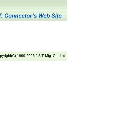
pyright(C) 1999-2026 J.S.T. Mfg. Co., Ltd.