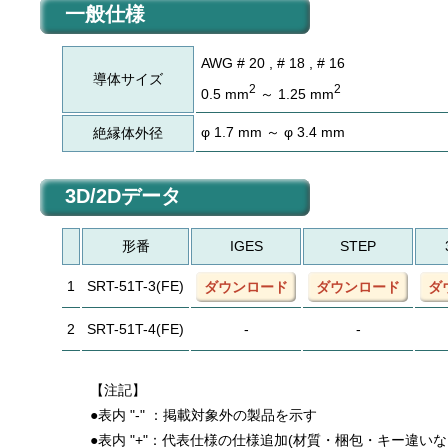
一般仕様
AWG # 20 , # 18 , # 16
導体サイズ
2
2
0.5 mm
～ 1.25 mm
φ 1.7 mm ～ φ 3.4 mm
絶縁体外径
3D/2Dデータ
形番
IGES
STEP
1
SRT-51T-3(FE)
ダウンロード
ダウンロード
ダ
2
SRT-51T-4(FE)
-
-
【注記】
●表内 "-" ：掲載対象外の製品を示す
●表内 "+"：代表仕様の仕様追加(材質・梱包・キー違い