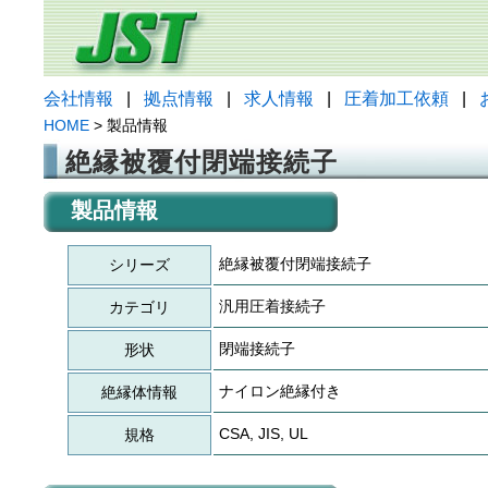
会社情報
|
拠点情報
|
求人情報
|
圧着加工依頼
|
HOME
> 製品情報
絶縁被覆付閉端接続子
製品情報
絶縁被覆付閉端接続子
シリーズ
汎用圧着接続子
カテゴリ
閉端接続子
形状
ナイロン絶縁付き
絶縁体情報
CSA, JIS, UL
規格