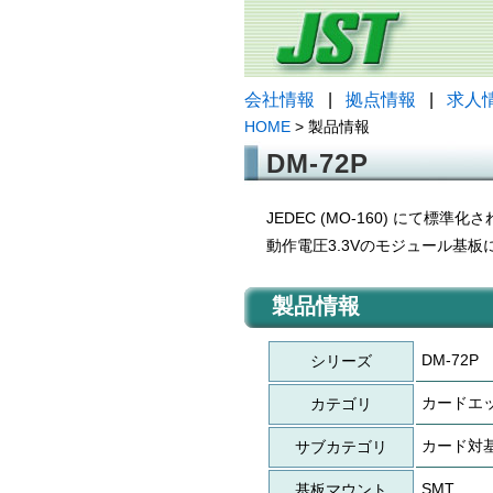
会社情報
|
拠点情報
|
求人
HOME
> 製品情報
DM-72P
JEDEC (MO-160) にて
動作電圧3.3Vのモジュール基
製品情報
DM-72P
シリーズ
カードエ
カテゴリ
カード対
サブカテゴリ
SMT
基板マウント