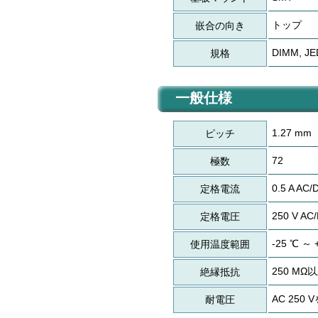
トップ
嵌合の向き
DIMM, JE
規格
一般仕様
1.27 mm
ピッチ
72
極数
0.5 A AC/
定格電流
250 V AC
定格電圧
-25 ℃ ～ 
使用温度範囲
250 MΩ
絶縁抵抗
AC 25
耐電圧