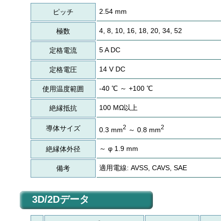
2.54 mm
ピッチ
4, 8, 10, 16, 18, 20, 34, 52
極数
5 A DC
定格電流
14 V DC
定格電圧
-40 ℃ ～ +100 ℃
使用温度範囲
100 MΩ以上
絶縁抵抗
2
2
導体サイズ
0.3 mm
～ 0.8 mm
～ φ 1.9 mm
絶縁体外径
適用電線: AVSS, CAVS, SAE
備考
3D/2Dデータ