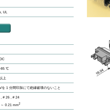
b, UL
/DC
+85 ℃
Ω以上
00 Vを 1 分間印加にて絶縁破壊のないこと
, # 26 , # 24
2
～ 0.21 mm