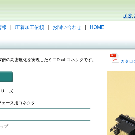
情報
|
圧着加工依頼
|
お問い合わせ
|
HOME
ズ
.7倍の高密度化を実現したミニDsubコネクタです。
カタロ
Kシリーズ
フェース用コネクタ
トップ