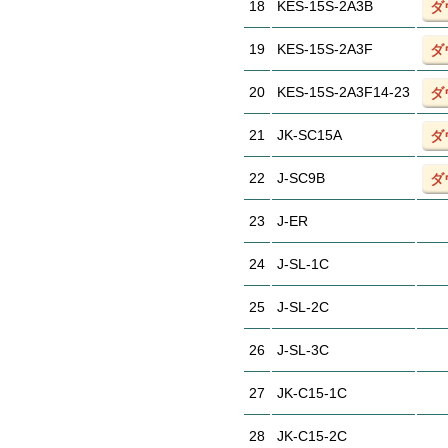
18
KES-15S-2A3B
ダ
19
KES-15S-2A3F
ダ
20
KES-15S-2A3F14-23
ダ
21
JK-SC15A
ダ
22
J-SC9B
ダ
23
J-ER
24
J-SL-1C
25
J-SL-2C
26
J-SL-3C
27
JK-C15-1C
28
JK-C15-2C