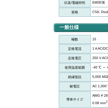
EMI対策
伝送/電磁特性
CSA, Dsu
規格
一般仕様
15
極数
1 A AC/DC
定格電流
250 V AC
定格電圧
-40 ℃ ～ 
使用温度範囲
5,000 M
絶縁抵抗
AC 1,0
耐電圧
AWG # 28 
導体サイズ
2
0.08 mm