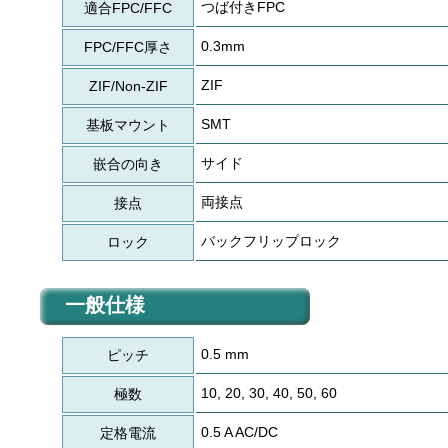
つば付きFPC
適合FPC/FFC
0.3mm
FPC/FFC厚さ
ZIF
ZIF/Non-ZIF
SMT
基板マウント
サイド
嵌合の向き
両接点
接点
バックフリップロック
ロック
一般仕様
0.5 mm
ピッチ
10, 20, 30, 40, 50, 60
極数
0.5 A AC/DC
定格電流