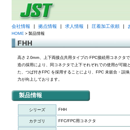
会社情報
|
拠点情報
|
求人情報
|
圧着加工依頼
|
HOME
> 製品情報
FHH
高さ 2.0mm、上下両接点共用タイプの FPC接続用コネク
造の採用により、同コネクタで上下それぞれでの使用が可能
た、つば付きFPC を採用することにより、FPC 未嵌合・誤挿
力が向上しております。
製品情報
FHH
シリーズ
FFC/FPC用コネクタ
カテゴリ