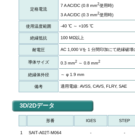
2
7 A AC/DC (0.8 mm
使用時)
定格電流
2
3 A AC/DC (0.3 mm
使用時)
-40 ℃ ～ +105 ℃
使用温度範囲
100 MΩ以上
絶縁抵抗
AC 1,000 Vを 1 分間印加にて絶縁
耐電圧
2
2
導体サイズ
0.3 mm
～ 0.8 mm
～ φ 1.9 mm
絶縁体外径
適用電線: AVSS, CAVS, FLRY, SAE
備考
3D/2Dデータ
形番
IGES
STEP
1
SAIT-A02T-M064
-
-