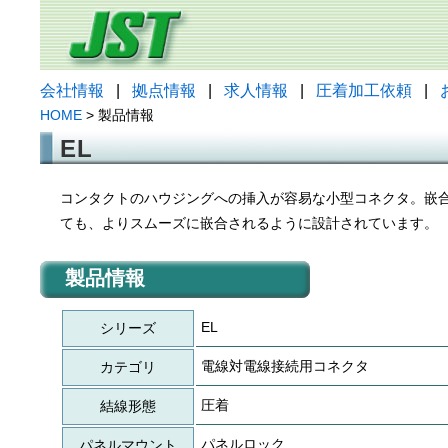
会社情報
|
拠点情報
|
求人情報
|
圧着加工依頼
|
HOME
> 製品情報
EL
コンタクトのハウジングへの挿入が容易な小型コネクタ。嵌
ても、よりスムーズに嵌合されるように設計されています。
製品情報
EL
シリーズ
電線対電線接続用コネクタ
カテゴリ
圧着
結線形態
パネルロック
パネルマウント