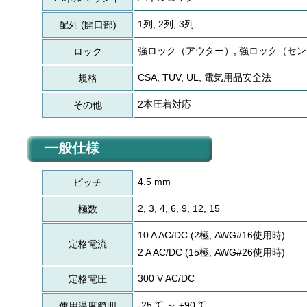
1列, 2列, 3列
配列 (開口部)
強ロック（アウター）, 強ロック（セ
ロック
CSA, TÜV, UL, 電気用品安全法
規格
2本圧着対応
その他
一般仕様
4.5 mm
ピッチ
2, 3, 4, 6, 9, 12, 15
極数
10 A AC/DC (2極, AWG#16使用時)
定格電流
2 A AC/DC (15極, AWG#26使用時)
300 V AC/DC
定格電圧
-25 ℃ ～ +90 ℃
使用温度範囲