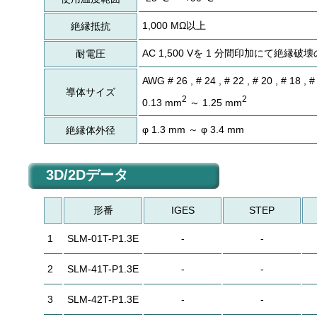
1,000 MΩ以上
絶縁抵抗
AC 1,500 Vを 1 分間印加にて絶縁
耐電圧
AWG # 26 , # 24 , # 22 , # 20 , # 18 , #
導体サイズ
2
2
0.13 mm
～ 1.25 mm
φ 1.3 mm ～ φ 3.4 mm
絶縁体外径
3D/2Dデータ
形番
IGES
STEP
1
SLM-01T-P1.3E
-
-
2
SLM-41T-P1.3E
-
-
3
SLM-42T-P1.3E
-
-