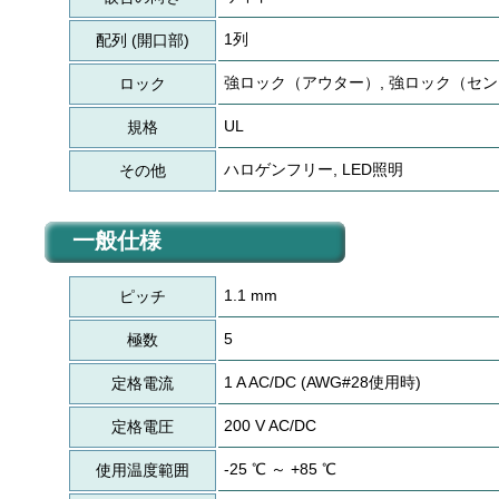
1列
配列 (開口部)
強ロック（アウター）, 強ロック（セ
ロック
UL
規格
ハロゲンフリー, LED照明
その他
一般仕様
1.1 mm
ピッチ
5
極数
1 A AC/DC (AWG#28使用時)
定格電流
200 V AC/DC
定格電圧
-25 ℃ ～ +85 ℃
使用温度範囲