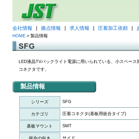
会社情報
|
拠点情報
|
求人情報
|
圧着加工依頼
|
HOME
> 製品情報
SFG
LED液晶TVバックライト電源に用いられている、小スペース
コネクタです。
製品情報
SFG
シリーズ
圧着コネクタ(基板用嵌合タイプ)
カテゴリ
SMT
基板マウント
サイド
嵌合の向き