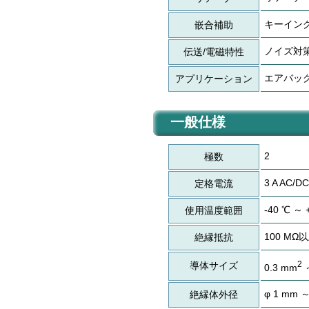
キーイング
嵌合補助
ノイズ対
伝送/電磁特性
エアバッ
アプリケーション
一般仕様
2
極数
3 A AC/DC
定格電流
-40 ℃ ～ 
使用温度範囲
100 MΩ
絶縁抵抗
2
導体サイズ
0.3 mm
～
φ 1 mm ～
絶縁体外径