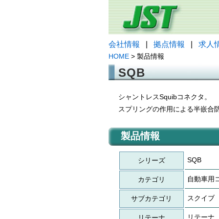
会社情報
|
拠点情報
|
求人
HOME
> 製品情報
SQB
シャントレスSquibコネクタ。
スプリングの作用による半嵌合
製品情報
SQB
シリーズ
自動車用
カテゴリ
スクイブ
サブカテゴリ
リテーナ
リテーナ