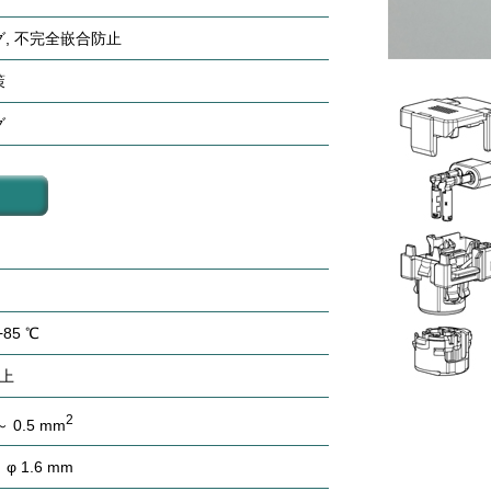
, 不完全嵌合防止
策
グ
+85 ℃
以上
2
 0.5 mm
 φ 1.6 mm