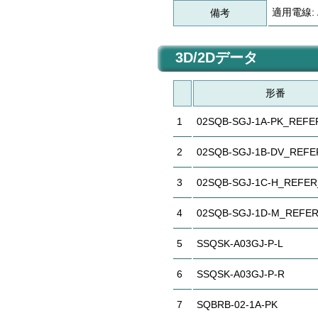
適用電線: A
備考
3D/2Dデータ
形番
1
02SQB-SGJ-1A-PK_REFE
2
02SQB-SGJ-1B-DV_REFE
3
02SQB-SGJ-1C-H_REFE
4
02SQB-SGJ-1D-M_REFE
5
SSQSK-A03GJ-P-L
6
SSQSK-A03GJ-P-R
7
SQBRB-02-1A-PK