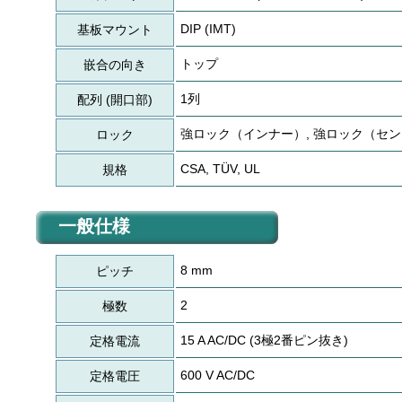
DIP (IMT)
基板マウント
トップ
嵌合の向き
1列
配列 (開口部)
強ロック（インナー）, 強ロック（セ
ロック
CSA, TÜV, UL
規格
一般仕様
8 mm
ピッチ
2
極数
15 A AC/DC (3極2番ピン抜き)
定格電流
600 V AC/DC
定格電圧