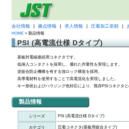
会社情報
|
拠点情報
|
求人情報
|
圧着加工依頼
|
HOME
> 製品情報
PSI (高電流仕様 Dタイプ)
基板対電線接続用コネクタです。
低挿入コンタクトを採用し、優れた作業性を実現します。
逆嵌合防止機構を有する強ロック構造を採用。
高導電材料を使用することで高電流化を実現しました。
キー形状およびハウジング色対応により、既存PSIコネクタ
製品情報
PSI (高電流仕様 Dタイプ)
シリーズ
圧着コネクタ(基板用嵌合タイプ)
カテゴリ