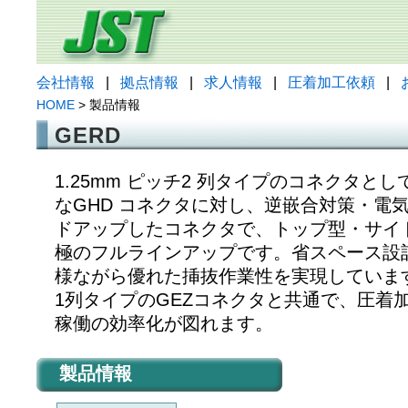
会社情報
|
拠点情報
|
求人情報
|
圧着加工依頼
|
HOME
> 製品情報
GERD
1.25mm ピッチ2 列タイプのコネクタと
なGHD コネクタに対し、逆嵌合対策・電
ドアップしたコネクタで、トップ型・サイド型共
極のフルラインアップです。省スペース設
様ながら優れた挿抜作業性を実現していま
1列タイプのGEZコネクタと共通で、圧着
稼働の効率化が図れます。
製品情報