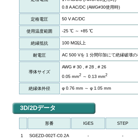
0.8 A AC/DC (AWG#30使用時)
50 V AC/DC
定格電圧
-25 ℃ ～ +85 ℃
使用温度範囲
100 MΩ以上
絶縁抵抗
AC 500 Vを 1 分間印加にて絶縁破壊
耐電圧
AWG # 30 , # 28 , # 26
導体サイズ
2
2
0.05 mm
～ 0.13 mm
φ 0.76 mm ～ φ 1.05 mm
絶縁体外径
3D/2Dデータ
形番
IGES
STEP
1
SGEZD-002T-C0.2A
-
-