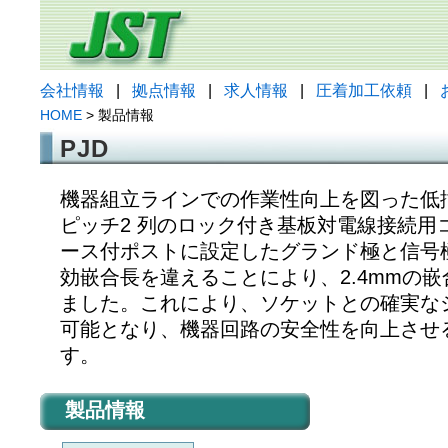
会社情報
|
拠点情報
|
求人情報
|
圧着加工依頼
|
HOME
> 製品情報
PJD
機器組立ラインでの作業性向上を図った低挿
ピッチ2 列のロック付き基板対電線接続用
ース付ポストに設定したグランド極と信号
効嵌合長を違えることにより、2.4mmの
ました。これにより、ソケットとの確実な
可能となり、機器回路の安全性を向上させ
す。
製品情報