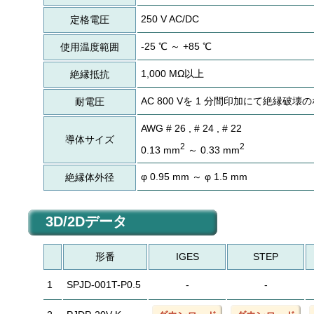
250 V AC/DC
定格電圧
-25 ℃ ～ +85 ℃
使用温度範囲
1,000 MΩ以上
絶縁抵抗
AC 800 Vを 1 分間印加にて絶縁破壊
耐電圧
AWG # 26 , # 24 , # 22
導体サイズ
2
2
0.13 mm
～ 0.33 mm
φ 0.95 mm ～ φ 1.5 mm
絶縁体外径
3D/2Dデータ
形番
IGES
STEP
1
SPJD-001T-P0.5
-
-