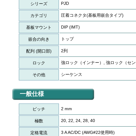
PJD
シリーズ
圧着コネクタ(基板用嵌合タイプ)
カテゴリ
DIP (IMT)
基板マウント
トップ
嵌合の向き
2列
配列 (開口部)
強ロック（インナー）, 強ロック（セ
ロック
シーケンス
その他
一般仕様
2 mm
ピッチ
20, 22, 24, 28, 40
極数
3 A AC/DC (AWG#22使用時)
定格電流