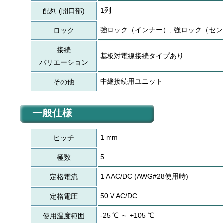
1列
配列 (開口部)
強ロック（インナー）, 強ロック（セ
ロック
接続
基板対電線接続タイプあり
バリエーション
中継接続用ユニット
その他
一般仕様
1 mm
ピッチ
5
極数
1 A AC/DC (AWG#28使用時)
定格電流
50 V AC/DC
定格電圧
-25 ℃ ～ +105 ℃
使用温度範囲