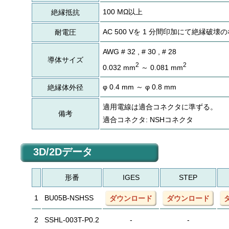
100 MΩ以上
絶縁抵抗
AC 500 Vを 1 分間印加にて絶縁破壊
耐電圧
AWG # 32 , # 30 , # 28
導体サイズ
2
2
0.032 mm
～ 0.081 mm
φ 0.4 mm ～ φ 0.8 mm
絶縁体外径
適用電線は適合コネクタに準ずる。
備考
適合コネクタ: NSHコネクタ
3D/2Dデータ
形番
IGES
STEP
1
BU05B-NSHSS
ダウンロード
ダウンロード
2
SSHL-003T-P0.2
-
-