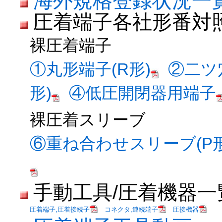
海外規格登録状況一
圧着端子各社形番対
裸圧着端子
①丸形端子(R形)
②二ツ
形)
④低圧開閉器用端子
裸圧着スリーブ
⑥重ね合わせスリーブ(P形
手動工具/圧着機器一
圧着端子,圧着接続子
コネクタ,連続端子
圧接機器