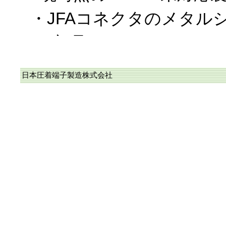
・JFAコネクタのメタル
ー部品
・WPKコネクタを構成す
日本圧着端子製造株式会社
なお、上記以外は、RoH
に完了しており、また、
カタログに於ける〝RoHS
応品〟に順次変更中です
2018/10/19、RoHS2
当社のコネクタ/圧着端子