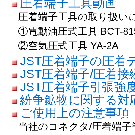
圧着端子工具動画
圧着端子工具の取り扱い
①電動油圧式工具 BCT-81
②空気圧式工具 YA-2A
JST圧着端子の圧着
JST圧着端子/圧着
JST圧着端子引張強
紛争鉱物に関する対
ご使用上の注意事項
当社のコネクタ/圧着端