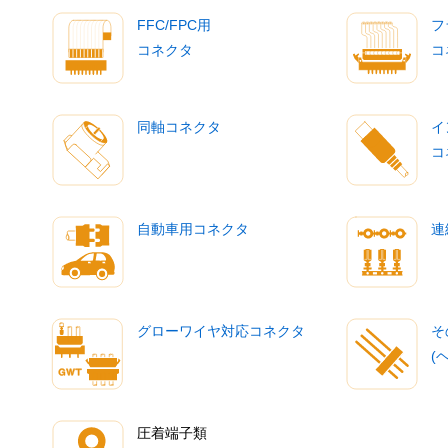
FFC/FPC用
フ
コネクタ
コ
同軸コネクタ
イ
コ
自動車用コネクタ
連
グローワイヤ対応コネクタ
そ
(
圧着端子類