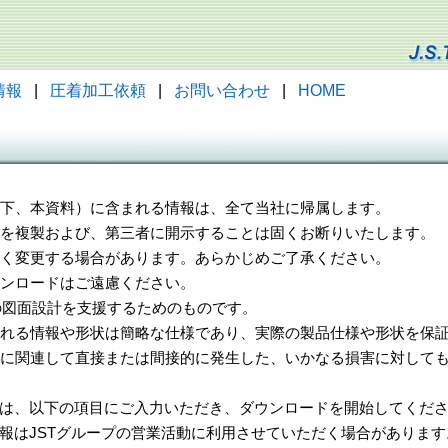
情報
|
圧着加工依頼
|
お問い合わせ
|
HOME
（以下、本資料）に含まれる情報は、全て当社に帰属します。
一部を複製および、第三者に開示することは固くお断りいたします。
告なく変更する場合があります。あらかじめご了承ください。
ウンロードはご遠慮ください。
様の図面設計を支援するためのものです。
れる情報や形状は簡略な仕様であり、実際の製品仕様や形状を保証
に関連して直接または間接的に発生した、いかなる損害に対しても
は、以下の項目にご入力いただき、ダウンロードを開始してくだ
報はJSTグループの営業活動に利用させていただく場合があります