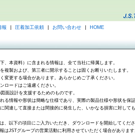
情報
|
圧着加工依頼
|
お問い合わせ
|
HOME
（以下、本資料）に含まれる情報は、全て当社に帰属します。
一部を複製および、第三者に開示することは固くお断りいたします。
告なく変更する場合があります。あらかじめご了承ください。
ウンロードはご遠慮ください。
様の図面設計を支援するためのものです。
れる情報や形状は簡略な仕様であり、実際の製品仕様や形状を保証
に関連して直接または間接的に発生した、いかなる損害に対しても
は、以下の項目にご入力いただき、ダウンロードを開始してくだ
報はJSTグループの営業活動に利用させていただく場合があります