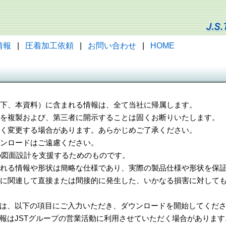
情報
|
圧着加工依頼
|
お問い合わせ
|
HOME
（以下、本資料）に含まれる情報は、全て当社に帰属します。
一部を複製および、第三者に開示することは固くお断りいたします。
告なく変更する場合があります。あらかじめご了承ください。
ウンロードはご遠慮ください。
様の図面設計を支援するためのものです。
れる情報や形状は簡略な仕様であり、実際の製品仕様や形状を保証
に関連して直接または間接的に発生した、いかなる損害に対しても
は、以下の項目にご入力いただき、ダウンロードを開始してくだ
報はJSTグループの営業活動に利用させていただく場合があります