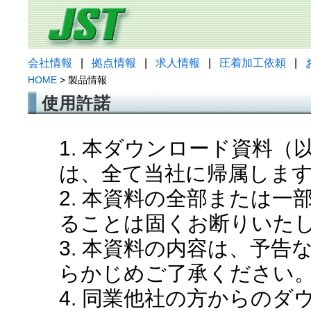
会社情報
|
拠点情報
|
求人情報
|
圧着加工依頼
|
HOME
> 製品情報
使用許諾
1. 本ダウンロード資料
は、全て当社に帰属しま
2. 本資料の全部または
ることは固くお断りいた
3. 本資料の内容は、予
らかじめご了承ください
4. 同業他社の方からの