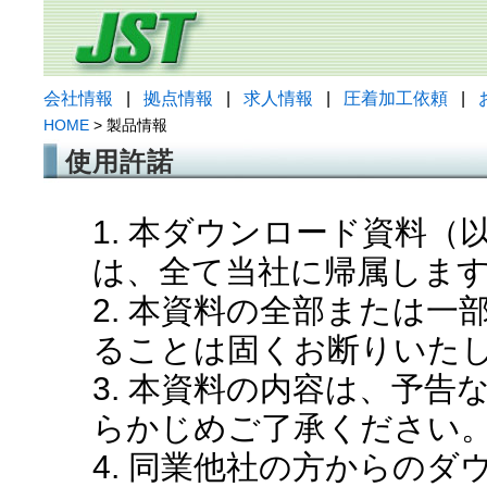
会社情報
|
拠点情報
|
求人情報
|
圧着加工依頼
|
HOME
> 製品情報
使用許諾
1. 本ダウンロード資料
は、全て当社に帰属しま
2. 本資料の全部または
ることは固くお断りいた
3. 本資料の内容は、予
らかじめご了承ください
4. 同業他社の方からの