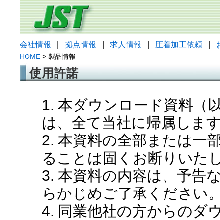
会社情報
|
拠点情報
|
求人情報
|
圧着加工依頼
|
HOME
> 製品情報
使用許諾
1. 本ダウンロード資料
は、全て当社に帰属しま
2. 本資料の全部または
ることは固くお断りいた
3. 本資料の内容は、予
らかじめご了承ください
4. 同業他社の方からの