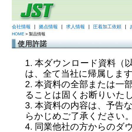
会社情報
|
拠点情報
|
求人情報
|
圧着加工依頼
|
HOME
> 製品情報
使用許諾
1. 本ダウンロード資料
は、全て当社に帰属しま
2. 本資料の全部または
ることは固くお断りいた
3. 本資料の内容は、予
らかじめご了承ください
4. 同業他社の方からの