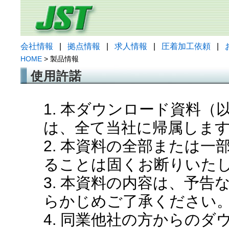
会社情報
|
拠点情報
|
求人情報
|
圧着加工依頼
|
HOME
> 製品情報
使用許諾
1. 本ダウンロード資料
は、全て当社に帰属しま
2. 本資料の全部または
ることは固くお断りいた
3. 本資料の内容は、予
らかじめご了承ください
4. 同業他社の方からの