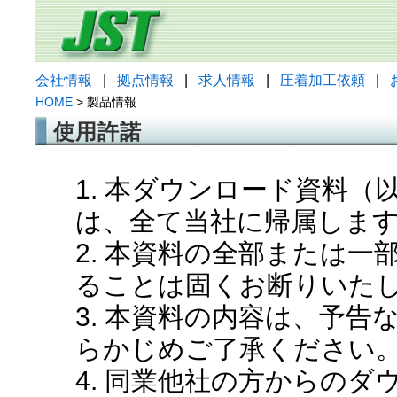
会社情報
|
拠点情報
|
求人情報
|
圧着加工依頼
|
HOME
> 製品情報
使用許諾
1. 本ダウンロード資料
は、全て当社に帰属しま
2. 本資料の全部または
ることは固くお断りいた
3. 本資料の内容は、予
らかじめご了承ください
4. 同業他社の方からの